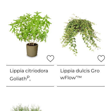
Lippia citriodora
Lippia dulcis
Gro
P
wFlow’™
Goliath
‚