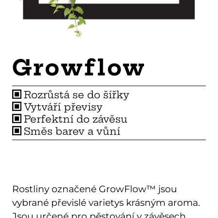
Growflow
Rozrůstá se do šířky
Vytváří převisy
Perfektní do závěsu
Směs barev a vůní
Rostliny označené GrowFlow™ jsou
vybrané převislé varietys krásným aroma.
Jsou určené pro pěstování v závěsech,