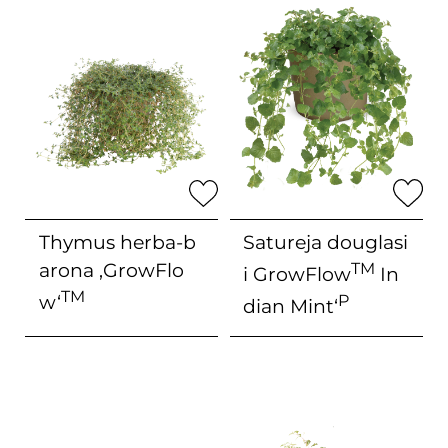
Thymus herba-b
Satureja douglasi
arona
‚GrowFlo
TM
i
GrowFlow
In
TM
w‘
P
dian Mint‘