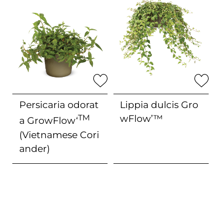
Persicaria odorat
Lippia dulcis
Gro
TM
wFlow’™
a
GrowFlow‘
(Vietnamese Cori
ander)