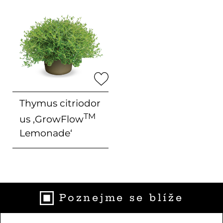
Thymus citriodor
TM
us
‚GrowFlow
Lemonade‘
Poznejme se blíže