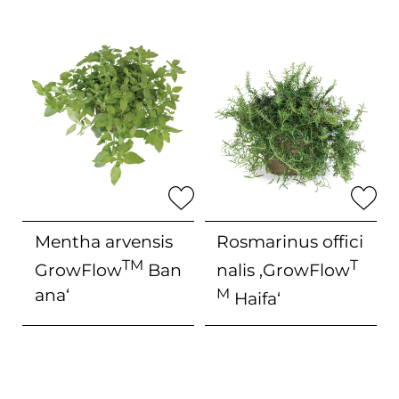
Mentha arvensis
Rosmarinus offici
TM
T
GrowFlow
Ban
nalis
‚GrowFlow
ana‘
M
Haifa‘