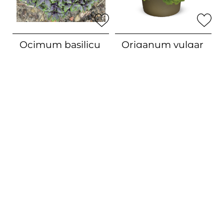
Ocimum basilicu
Origanum vulgar
m herbalea
‚Red
e
‚Aureum Gree
P
n‘
Ball‘