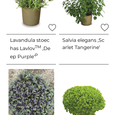
Lavandula stoec
Salvia elegans
‚Sc
TM
arlet Tangerine‘
has Lavlov
‚De
P
ep Purple‘