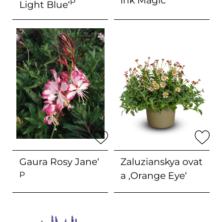
ink Magic‘
ja
max. einmal
P
Light Blue‘
nach der blüte
nein
Gaura
Rosy Jane‘
Zaluzianskya ovat
P
a
‚Orange Eye‘