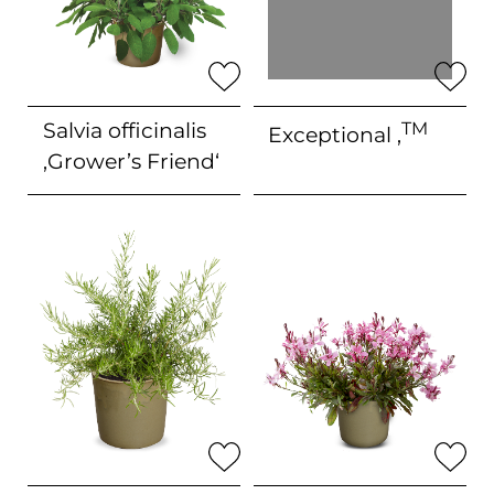
1-2L
1-3L
1L
1L+
3-5
3L
Salvia officinalis
TM
Exceptional ‚
‚Grower’s Friend‘
Blütenfarbe (Mehrfachauswahl)
einmal
frühjahr
frühjahr sommer
frühjahr, sommer
frühjahr, sommer,
frühjahr-herbst
herbst
frühjahr-sommer
jahrrund