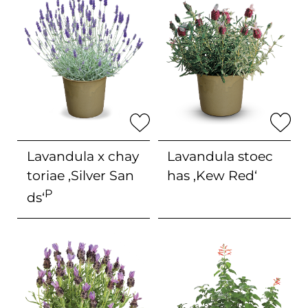
Lavandula x chay
Lavandula stoec
toriae
‚Silver San
has
‚Kew Red‘
P
ds‘