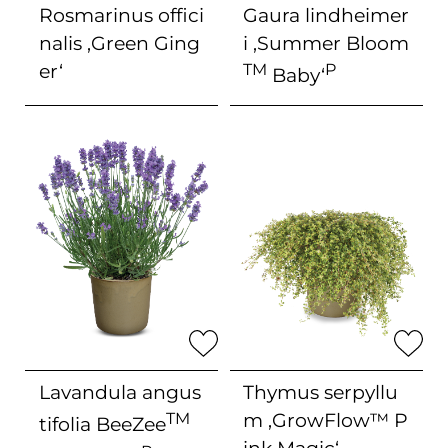
Rosmarinus offici
Gaura lindheimer
sommer
sommer-herbst
nalis
‚Green Ging
i
‚Summer Bloom
er‘
TM
P
Baby‘
Spezialitäten (Mehrfachauswahl)
exclusive
new
new & exclusive
Stutzen
0-2 x
1-2 x
Lavandula angus
Thymus serpyllu
bei bedarf
einmal
TM
m
‚GrowFlow™ P
tifolia
BeeZee