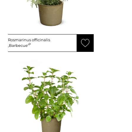
Rosmarinus officinalis
P
‚Barbecue‘