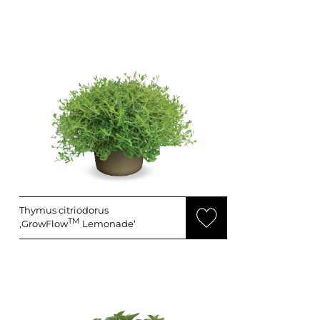
Thymus citriodorus
TM
‚GrowFlow
Lemonade‘