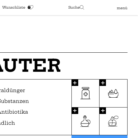
Wunschliste
Suche
menü
ÄUTER
raldünger
 Substanzen
ntibiotika
dlich