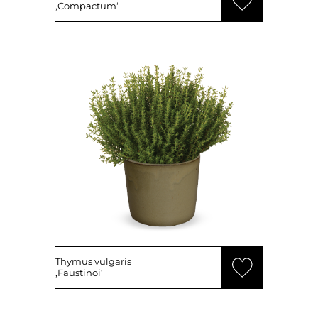
‚Compactum‘
Thymus vulgaris
‚Faustinoi‘