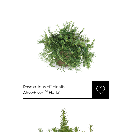
Rosmarinus officinalis
TM
‚GrowFlow
Haifa‘