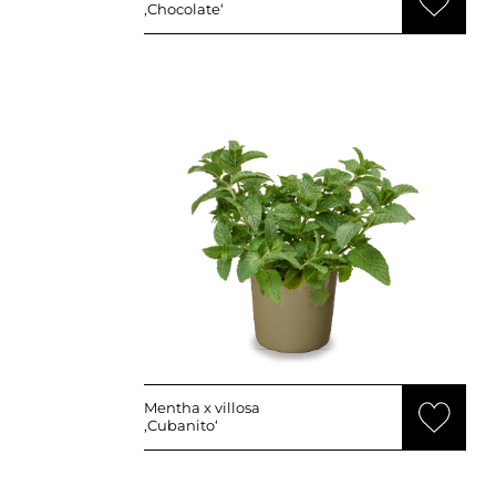
‚Chocolate‘
Mentha x villosa
‚Cubanito‘