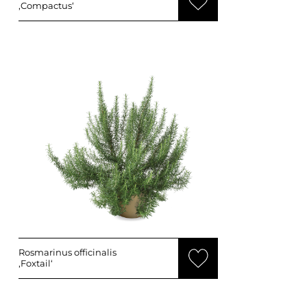
‚Compactus‘
Rosmarinus officinalis
‚Foxtail‘