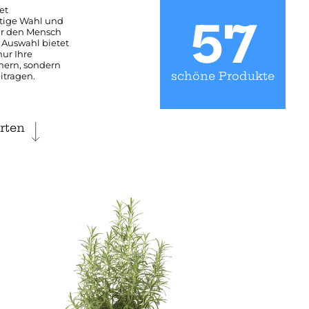
et
57
tige Wahl und
für den Mensch
e Auswahl bietet
nur Ihre
nern, sondern
schöne Produkte
itragen.
rten