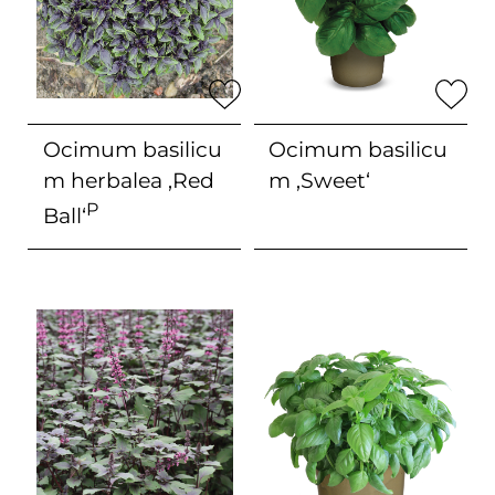
Ocimum basilicu
Ocimum basilicu
m herbalea
‚Red
m
‚Sweet‘
P
Ball‘