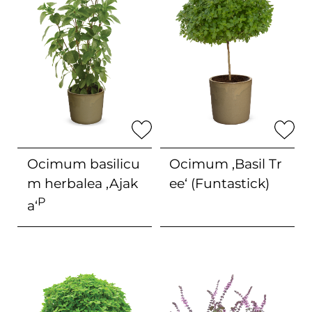
Ocimum basilicu
Ocimum
‚Basil Tr
m herbalea
‚Ajak
ee‘ (Funtastick)
P
a‘