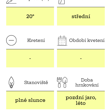
20°
střední
Kvetení
Období kvetení
-
-
Doba
Stanoviště
hrnkování
pozdní jaro,
plné slunce
léto