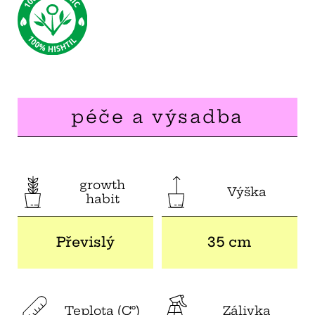
péče a výsadba
growth
Výška
habit
Převislý
35 cm
Teplota (C°)
Zálivka