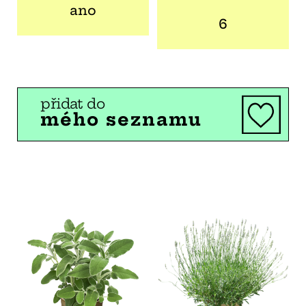
ano
6
přidat do
mého seznamu