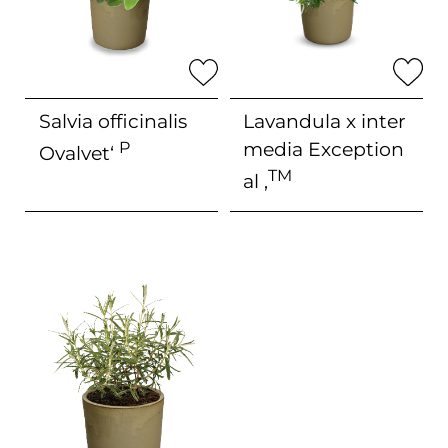
Salvia officinalis
Lavandula x inter
P
media
Exception
Ovalvet‘
TM
al ‚