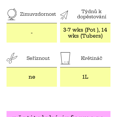
Týdnů k
Zimuvzdornost
dopěstování
3-7 wks (Pot ), 14
-
wks (Tubers)
Seříznout
Květináč
ne
1L