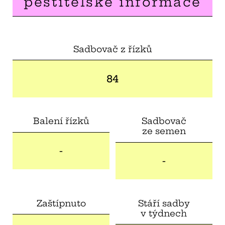
pěstitelské informace
Sadbovač z řízků
84
Balení řízků
Sadbovač
ze semen
-
-
Zaštípnuto
Stáří sadby
v týdnech