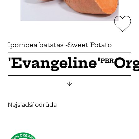
Ipomoea batatas -Sweet Potato
'Evangeline'
Or
PBR
Nejsladší odrůda