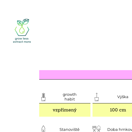
growth
Výška
habit
vzpřímený
100 cm
Stanoviště
Doba hrnkov