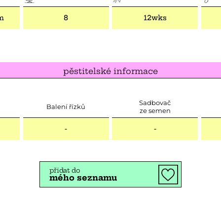
im
8
12wks
pěstitelské informace
Sadbovač
Balení řízků
ze semen
-
-
přidat do
mého seznamu