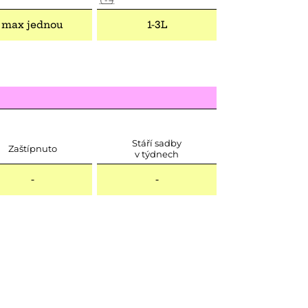
max jednou
1-3L
Stáří sadby
Zaštípnuto
v týdnech
-
-