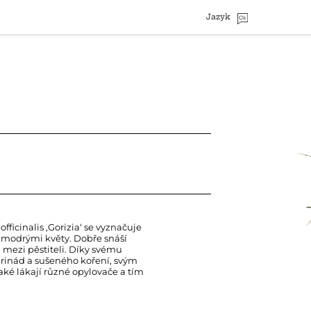
Jazyk
Cz
fficinalis ‚Gorizia‘ se vyznačuje
e modrými květy. Dobře snáší
 mezi pěstiteli. Díky svému
arinád a sušeného koření, svým
ké lákají různé opylovače a tím