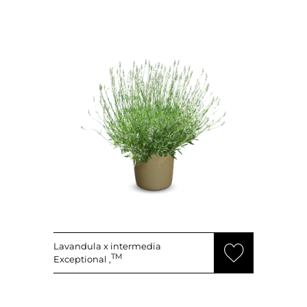
Lavandula x intermedia
TM
Exceptional ‚