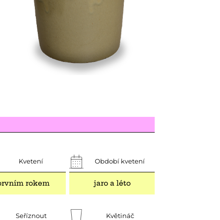
Kvetení
Období kvetení
prvním rokem
jaro a léto
Seříznout
Květináč