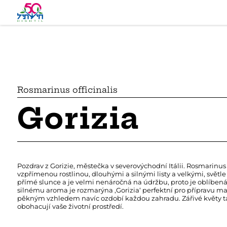
Rosmarinus officinalis
Gorizia
Pozdrav z Gorizie, městečka v severovýchodní Itálii. Rosmarinus o
vzpřímenou rostlinou, dlouhými a silnými listy a velkými, světl
přímé slunce a je velmi nenáročná na údržbu, proto je oblíbená
silnému aroma je rozmarýna ‚Gorizia‘ perfektní pro přípravu m
pěkným vzhledem navíc ozdobí každou zahradu. Zářivé květy ta
obohacují vaše životní prostředí.