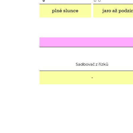
plné slunce
jaro až podz
Sadbovač z řízků
-