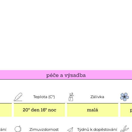
péče a výsadba
Teplota (C°)
Zálivka
20° den 16° noc
malá
ání
Zimuvzdornost
Týdnů k dopěstování