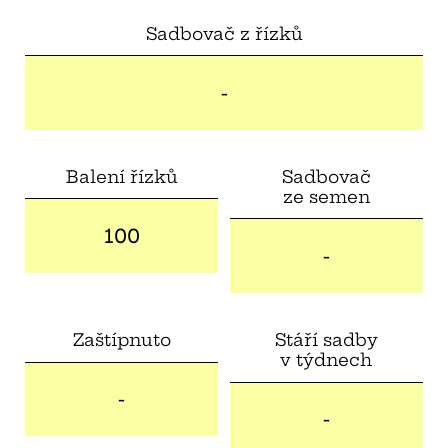
Sadbovač z řízků
-
Balení řízků
Sadbovač
ze semen
100
-
Zaštípnuto
Stáří sadby
v týdnech
-
-