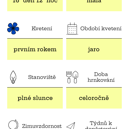
16° den 12° noc
malá
Kvetení
Období kvetení
prvním rokem
jaro
Doba
Stanoviště
hrnkování
plné slunce
celoročně
Týdnů k
Zimuvzdornost
dopěstování