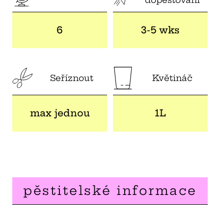
6
3-5 wks
Seříznout
Květináč
max jednou
1L
pěstitelské informace