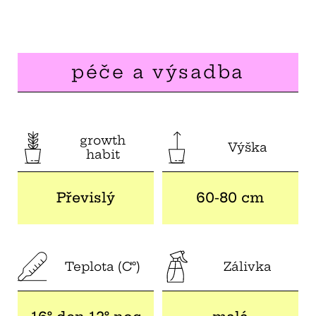
péče a výsadba
growth
Výška
habit
Převislý
60-80 cm
Teplota (C°)
Zálivka