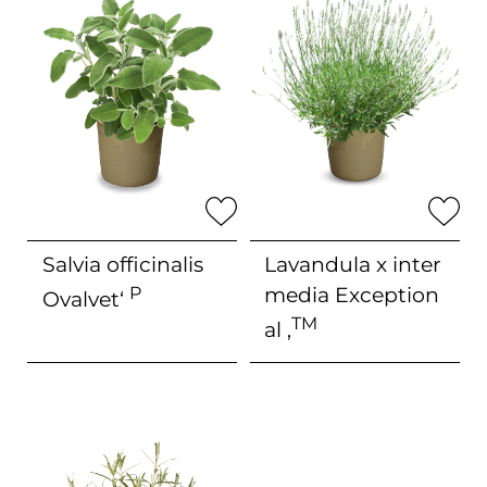
Salvia officinalis
Lavandula x inter
P
media
Exception
Ovalvet‘
TM
al ‚