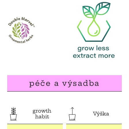
péče a výsadba
growth
Výška
habit