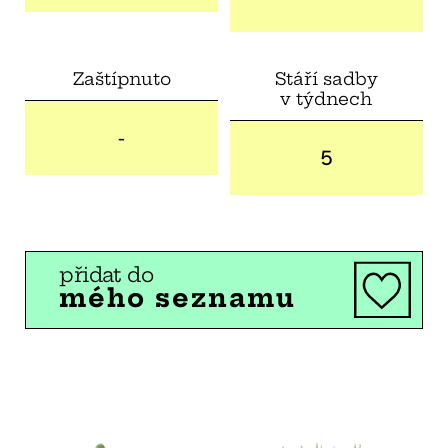
Zaštípnuto
Stáří sadby
v týdnech
-
5
přidat do
mého seznamu