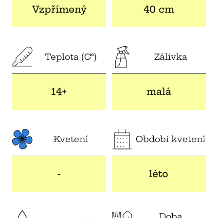
Vzpřímený
40 cm
Teplota (C°)
Zálivka
14+
malá
Kvetení
Období kvetení
-
léto
Doba