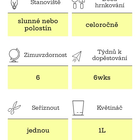
Stanoviště
hrnkování
slunné nebo
celoročně
polostín
Týdnů k
Zimuvzdornost
dopěstování
6
6wks
Seříznout
Květináč
jednou
1L