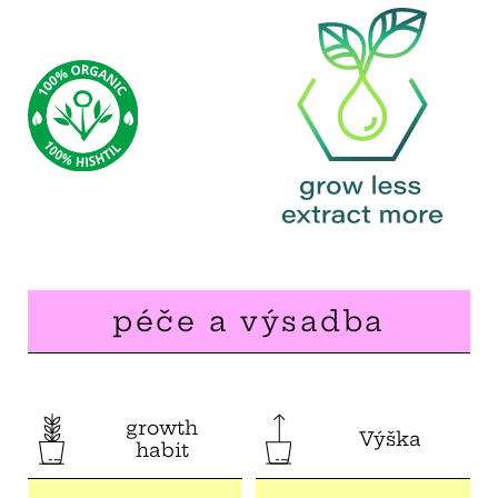
péče a výsadba
growth
Výška
habit