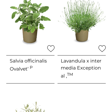
Salvia officinalis
Lavandula x inter
P
media
Exception
Ovalvet‘
TM
al ‚