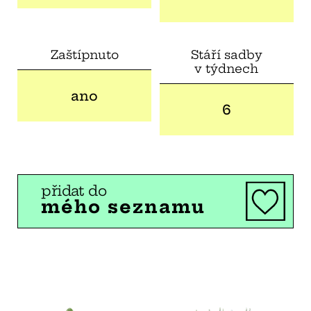
Zaštípnuto
Stáří sadby
v týdnech
ano
6
přidat do
mého seznamu