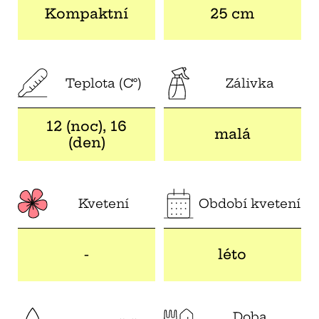
Kompaktní
25 cm
Teplota (C°)
Zálivka
12 (noc), 16
malá
(den)
Kvetení
Období kvetení
-
léto
Doba