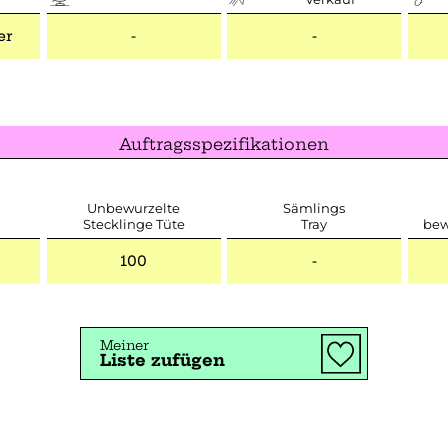
er
-
-
Auftragsspezifikationen
Unbewurzelte
Sämlings
Stecklinge Tüte
Tray
bew
100
-
Meiner
Liste zufügen