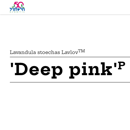
TM
Lavandula stoechas Lavlov
'Deep pink'
P