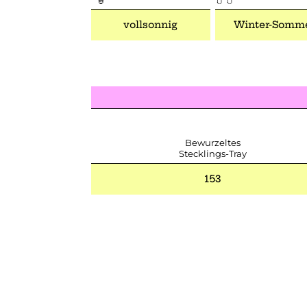
vollsonnig
Winter-Somm
Bewurzeltes
Stecklings-Tray
153