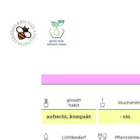
growth
Wuchshöh
habit
aufrecht, kompakt
- cm
Lichtbedarf
Pflanzzeitr