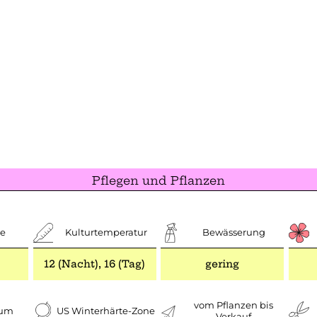
Pflegen und Pflanzen
e
Kulturtemperatur
Bewässerung
12 (Nacht), 16 (Tag)
gering
vom Pflanzen bis
aum
US Winterhärte-Zone
Verkauf