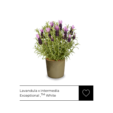
Lavandula x intermedia
TM
Exceptional ‚
White