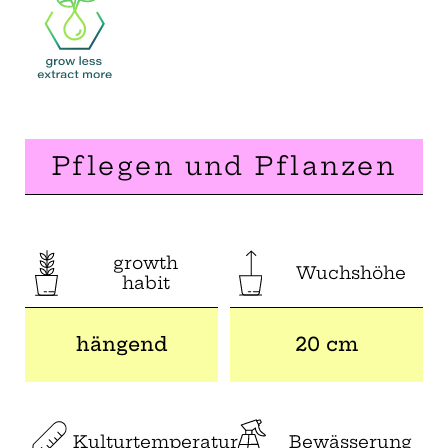
Pflegen und Pflanzen
growth
Wuchshöhe
habit
hängend
20 cm
Kulturtemperatur
Bewässerung