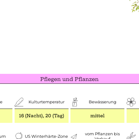
Pflegen und Pflanzen
e
Kulturtemperatur
Bewässerung
16 (Nacht), 20 (Tag)
mittel
vom Pflanzen bis
aum
US Winterhärte-Zone
Verkauf