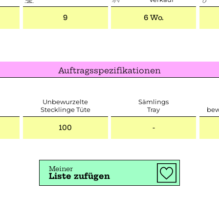
9
6 Wo.
Auftragsspezifikationen
Unbewurzelte
Sämlings
Stecklinge Tüte
Tray
bew
100
-
Meiner
Liste zufügen