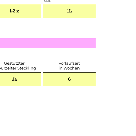
1-2 x
1L
Gestutzter
Vorlaufzeit
urzelter Steckling
in Wochen
Ja
6