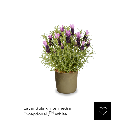
Lavandula x intermedia
TM
Exceptional ‚
White