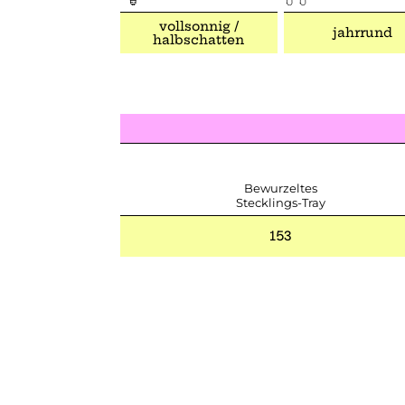
vollsonnig /
jahrrund
halbschatten
Bewurzeltes
Stecklings-Tray
153