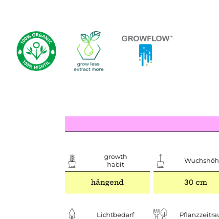
growth
Wuchshöh
habit
hängend
30 cm
Lichtbedarf
Pflanzzeitr