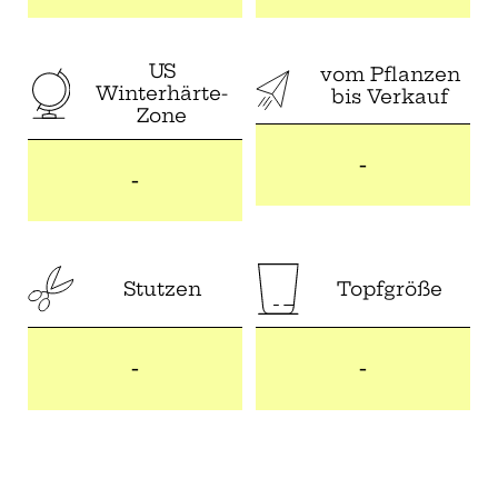
US
vom Pflanzen
Winterhärte-
bis Verkauf
Zone
-
-
Stutzen
Topfgröße
-
-