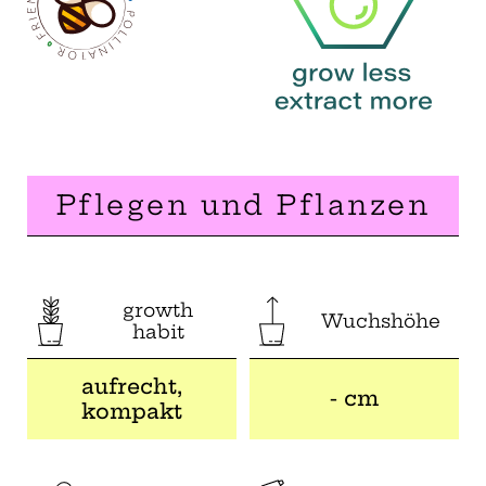
Pflegen und Pflanzen
growth
Wuchshöhe
habit
aufrecht,
- cm
kompakt