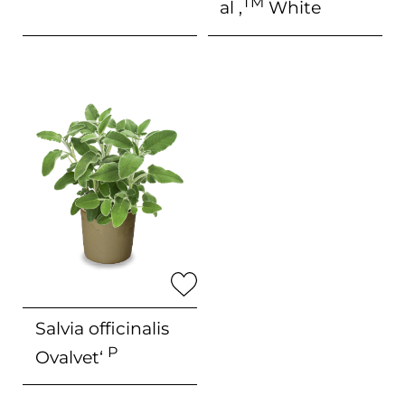
TM
al ‚
White
Salvia officinalis
P
Ovalvet‘