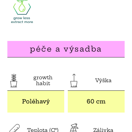
péče a výsadba
growth
Výška
habit
Poléhavý
60 cm
Teplota (C°)
Zálivka