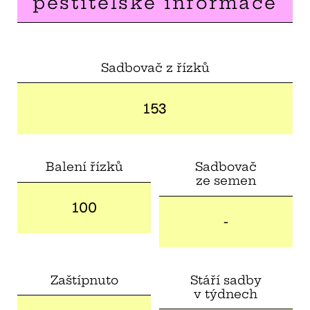
pěstitelské informace
Sadbovač z řízků
153
Balení řízků
Sadbovač
ze semen
100
-
Zaštípnuto
Stáří sadby
v týdnech