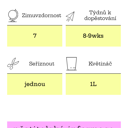
Týdnů k
Zimuvzdornost
dopěstování
7
8-9wks
Seříznout
Květináč
jednou
1L