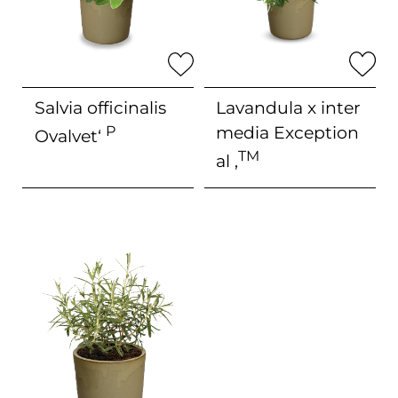
Salvia officinalis
Lavandula x inter
P
media
Exception
Ovalvet‘
TM
al ‚