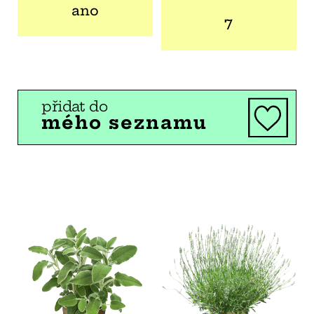
ano
7
přidat do
mého seznamu