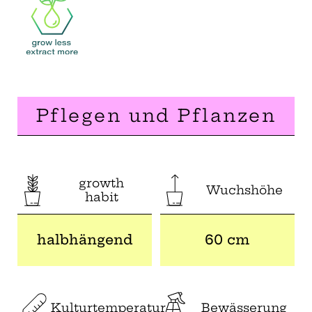
Pflegen und Pflanzen
growth
Wuchshöhe
habit
halbhängend
60 cm
Kulturtemperatur
Bewässerung