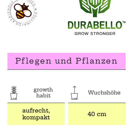
Pflegen und Pflanzen
growth
Wuchshöhe
habit
aufrecht,
40 cm
kompakt