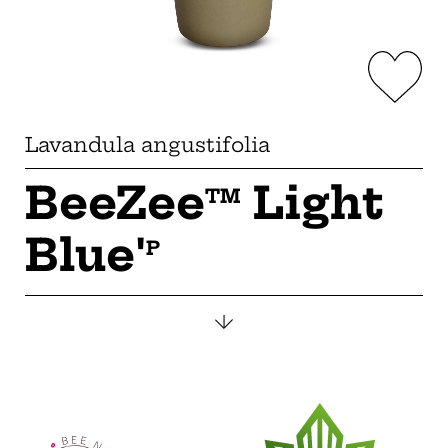
Lavandula angustifolia
BeeZee
Light
TM
Blue'
P